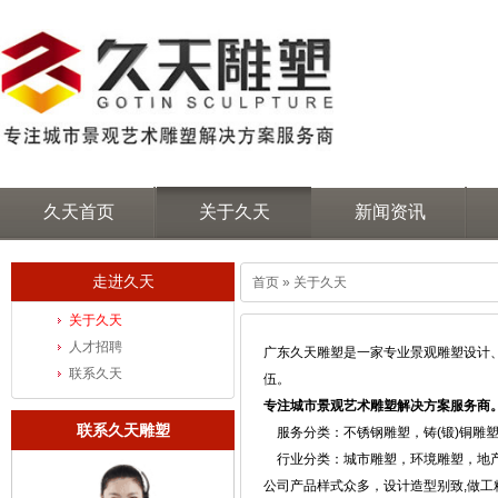
久天首页
关于久天
新闻资讯
走进久天
首页
»
关于久天
关于久天
人才招聘
广东久天雕塑是一家专业景观雕塑设计
联系久天
伍。
专注城市景观艺术雕塑解决方案服务商
联系久天雕塑
服务分类：不锈钢雕塑，铸(锻)铜雕
行业分类：城市雕塑，环境雕塑，地产
公司产品样式众多，设计造型别致,做