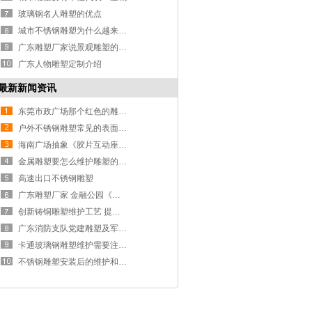
玻璃钢名人雕塑的优点
城市不锈钢雕塑为什么越来越普及？
广东雕塑厂家说景观雕塑的作用
广东人物雕塑定制介绍
最新新闻资讯
东莞市政广场那个红色的雕塑包含着什么意义呢？
户外不锈钢雕塑常见的表面损伤
海南广场抽象《胶片互动座椅》雕塑
金属雕塑要怎么维护雕塑的保养技巧：
高速出口不锈钢雕塑
广东雕塑厂家 金融公园《翔》雕塑
创新铸铜雕塑维护工艺 提升城市雕塑管养水平
广东消防支队党建雕塑及军史浮雕制作项目
卡通玻璃钢雕塑维护需要注意的六点
不锈钢雕塑安装后的维护和保养