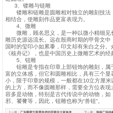
3、镂雕与链雕
镂雕和链雕是圆雕相对独立的雕刻技法，
相结合，使雕刻作品更富表现力。
4、微雕
微雕，顾名思义，是一种以微小精细见长
雕历史源远流长。远在殷商时期的甲骨文中
国时的玺印小如累黍，印文却有朱白之分。
《核舟记》，也是中国历史上微雕艺术的经
5、钮雕
钮雕是专指在印章上部钮饰的雕刻，属于
富的立体感，但它和圆雕相比，具有三个显
小，限于印章的规模，一般都在10立方厘米
的上方，而不像圆雕那样，需要全方位表现
容多是动物，特别是古代传说中的动物，如
邪、饕餮等，因此，钮雕也称为“兽钮”。
上一篇：
广东雕塑方案需考虑的因素供大家参考
下一篇：
海南广场抽