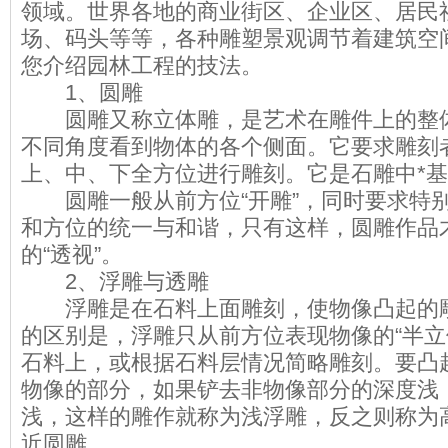
领域。世界各地的商业街区、企业区、居民
场、码头等等，各种雕塑景观调节着建筑空
您介绍园林工程的技法。
1、圆雕
圆雕又称立体雕，是艺术在雕件上的整体
不同角度看到物体的各个侧面。它要求雕刻
上、中、下全方位进行雕刻。它是石雕中*
圆雕一般从前方位“开雕”，同时要求特
和方位的统一与和谐，只有这样，圆雕作品
的“透视”。
2、浮雕与透雕
浮雕是在石料上面雕刻，使物像凸起的雕
的区别是，浮雕只从前方位表现物像的“半立
石料上，或根据石料层情况简略雕刻。要凸
物像的部分，如果铲去非物像部分的深度浅
浅，这样的雕作就称为浅浮雕，反之则称为
近圆雕。